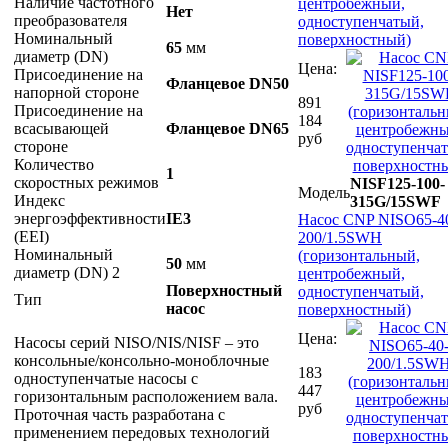
Наличие частотного
центробежный,
Нет
преобразователя
одноступенчатый,
Номинальный
поверхностный)
65
мм
диаметр (DN)
Цена:
Присоединение на
Фланцевое DN50
напорной стороне
891
Присоединение на
184
всасывающей
Фланцевое DN65
руб
стороне
Количество
1
скоростных режимов
NISF125-100-
Модель
Индекс
315G/15SWF
энергоэффективности
IE3
Насос CNP NISO65-4
(EEI)
200/1.5SWH
Номинальный
(горизонтальный,
50
мм
диаметр (DN) 2
центробежный,
Поверхностный
одноступенчатый,
Тип
насос
поверхностный)
Цена:
Насосы серий NISO/NIS/NISF – это
консольные/консольно-моноблочные
183
одноступенчатые насосы с
447
горизонтальным расположением вала.
руб
Проточная часть разработана с
применением передовых технологий