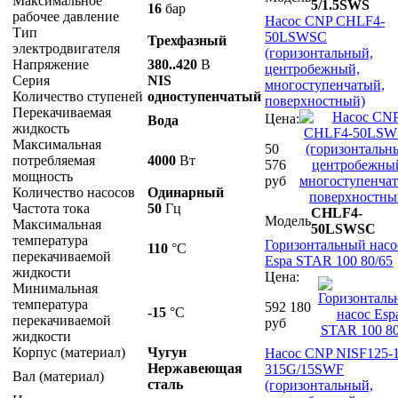
Максимальное
5/1.5SWS
16
бар
рабочее давление
Насос CNP CHLF4-
Тип
50LSWSC
Трехфазный
электродвигателя
(горизонтальный,
Напряжение
380..420
В
центробежный,
Серия
NIS
многоступенчатый,
Количество ступеней
одноступенчатый
поверхностный)
Перекачиваемая
Цена:
Вода
жидкость
Максимальная
50
потребляемая
4000
Вт
576
мощность
руб
Количество насосов
Одинарный
Частота тока
50
Гц
CHLF4-
Модель
Максимальная
50LSWSC
температура
Горизонтальный насо
110
°С
перекачиваемой
Espa STAR 100 80/65
жидкости
Цена:
Минимальная
температура
592 180
-15
°С
перекачиваемой
руб
жидкости
Корпус (материал)
Чугун
Насос CNP NISF125-1
Нержавеющая
315G/15SWF
Вал (материал)
сталь
(горизонтальный,