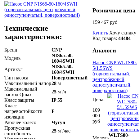
Розничная цена
159 467 руб
Технические
Купить
Хочу скидку
характеристики:
Код товара:
44484
Бренд
CNP
Аналоги
NIS65-50-
Модель
160/4SWH
Насос CNP WLTS80-
NIS65-50-
5/1.5SWS
Артикул
160/4SWH
(горизонтальный,
Тип насоса
Поверхностный
центробежный,
Максимальный напор
28
м
одноступенчатый,
Максимальный
поверхностный)
25
м³/ч
расход Qmax
Цена:
Класс защиты
IP 55
Класс
109
нагревостойкости
F
000
изоляции
руб
Рабочее колесо
Чугун
Пропускная
25
м³/час
способность
WLTS80-
Модель