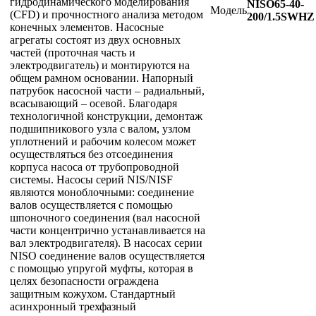
гидродинамического моделирования
NISO65-40-
Модель
(CFD) и прочностного анализа методом
200/1.5SWHZ
конечных элементов. Насосные
агрегаты состоят из двух основных
частей (проточная часть и
электродвигатель) и монтируются на
общем рамном основании. Напорный
патрубок насосной части – радиальный,
всасывающий – осевой. Благодаря
технологичной конструкции, демонтаж
подшипникового узла с валом, узлом
уплотнений и рабочим колесом может
осуществляться без отсоединения
корпуса насоса от трубопроводной
системы. Насосы серий NIS/NISF
являются моноблочными: соединение
валов осуществляется с помощью
шпоночного соединения (вал насосной
части концентрично устанавливается на
вал электродвигателя). В насосах серии
NISO соединение валов осуществляется
с помощью упругой муфты, которая в
целях безопасности ограждена
защитным кожухом. Стандартный
асинхронный трехфазный