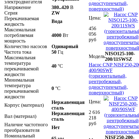
электродвигателя
одноступенчатый,
Напряжение
380..420
В
поверхностный)
Серия
ZW
Цена:
Перекачиваемая
Вода
жидкость
456
Максимальная
056
потребляемая
4000
Вт
руб
мощность
Количество насосов
Одинарный
Частота тока
50
Гц
NISO125-100-
Модель
Максимальная
200/11SWSZ
температура
Насос CNP NISF250-20
40
°С
перекачиваемой
400/90SWF
жидкости
(горизонтальный,
Минимальная
центробежный,
температура
одноступенчатый,
0
°С
перекачиваемой
поверхностный)
жидкости
Цена:
Нержавеющая
Корпус (материал)
сталь
2 616
Нержавеющая
Вал (материал)
218
сталь
руб
Наличие частотного
Нет
преобразователя
Номинальный
NISF250-200-
65
мм