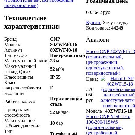
Розничная цена
603 642 руб
Технические
Купить
Хочу скидку
характеристики:
Код товара:
44249
Бренд
CNP
Аналоги
Модель
80ZWF40-16
Артикул
80ZWF40-16
Насос CNP 40ZWF15-1
Тип насоса
Поверхностный
(горизонтальный,
Максимальный напор
23
м
центробежный,
Максимальный
одноступенчатый,
52
м³/ч
расход Qmax
поверхностный)
Класс защиты
IP 55
Цена:
Класс
нагревостойкости
F
376
изоляции
050
Нержавеющая
руб
Рабочее колесо
сталь
Пропускная
Модель
40ZWF15-18
52
м³/час
способность
Насос CNP NISO125-
Максимальное
100-200/11SWS
10
бар
рабочее давление
(горизонтальный,
Тип
центробежный,
Трехфазный