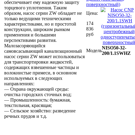
обеспечивает ему надежную защиту
поверхностный)
торцевого уплотнения. Таким
образом, насос серии ZW обладает не
Цена:
только ведущими техническими
174
характеристиками, но и простотой
836
конструкции, широким рынком
руб
применения и большими
перспективами развития.
Малозасоряющийся
NISO50-32-
Модель
самовсасывающий канализационный
200/1.1SWHZ
насос серии ZW может использоваться
для транспортировки жидкостей,
содержащих взвешенные частицы и
волокнистые примеси, в основном
используемых в следующих
направлениях:
— Охрана окружающей среды:
очистка городских сточных вод;
— Промышленность: бумажная,
текстильная, красящая;
— Сельское хозяйство: разведение
речных прудов и т.д.