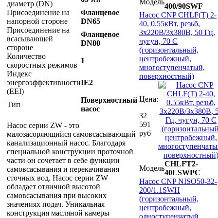
Модель
диаметр (DN)
400/90SWF
Присоединение на
Фланцевое
Насос CNP CHLF(T) 2-
напорной стороне
DN65
40, 0.55кВт, резьб,
Присоединение на
3х220В/3х380В, 50 Гц,
Фланцевое
всасывающей
чугун, 70 С
DN80
стороне
(горизонтальный,
Количество
центробежный,
1
скоростных режимов
многоступенчатый,
Индекс
поверхностный)
энергоэффективности
IE2
(EEI)
Цена:
Поверхностный
Тип
насос
32
591
Насос серии ZW - это
руб
малозасоряющийся самовсасывающий
канализационный насос. Благодаря
специальной конструкции проточной
части он сочетает в себе функции
CHLFT2-
Модель
самовсасывания и перекачивания
40LSWPC
сточных вод. Насос серии ZW
Насос CNP NISO50-32-
обладает отличной высотой
200/1.1SWH
самовсасывания при высоких
(горизонтальный,
значениях подач. Уникальная
центробежный,
конструкция масляной камеры
одноступенчатый,