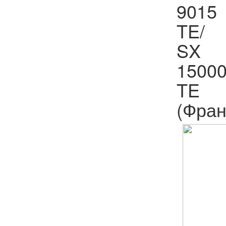
9015
TE/
SX
1500
TE
(Фран