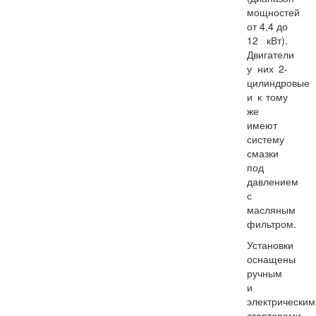
мощностей
от 4,4 до
12 кВт).
Двигатели
у них 2-
цилиндровые
и к тому
же
имеют
систему
смазки
под
давлением
с
масляным
фильтром.
Установки
оснащены
ручным
и
электрическим
стартерами.