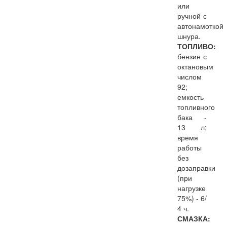
или
ручной с
автонамоткой
шнура.
ТОПЛИВО:
бензин с
октановым
числом
92;
емкость
топливного
бака -
13 л;
время
работы
без
дозаправки
(при
нагрузке
75%) - 6/
4 ч.
СМАЗКА: