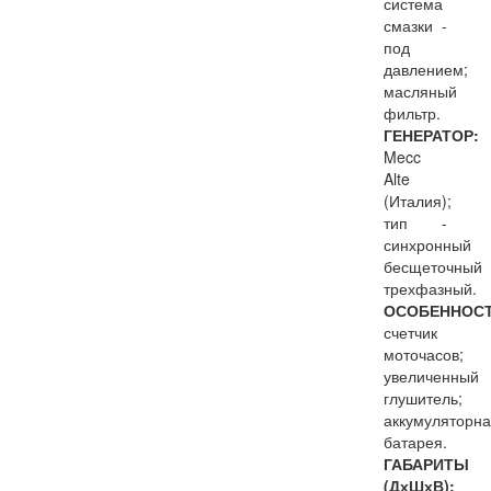
система
смазки -
под
давлением;
масляный
фильтр.
ГЕНЕРАТОР:
Mecc
Alte
(Италия);
тип -
синхронный
бесщеточный
трехфазный.
ОСОБЕННОСТ
счетчик
моточасов;
увеличенный
глушитель;
аккумуляторн
батарея.
ГАБАРИТЫ
(ДхШхВ):