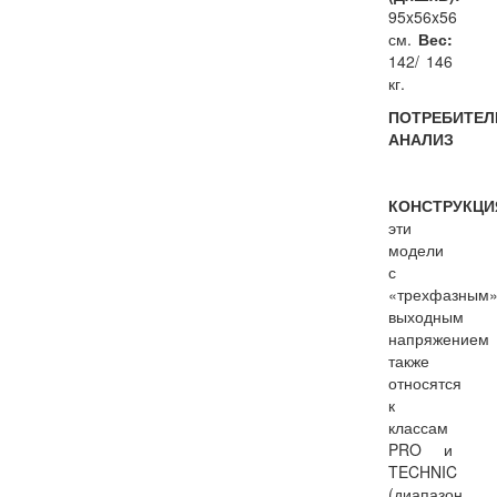
95x56x56
см.
Вес:
142/ 146
кг.
ПОТРЕБИТЕЛ
АНАЛИЗ
КОНСТРУКЦИ
эти
модели
с
«трехфазным
выходным
напряжением
также
относятся
к
классам
PRO и
TECHNIC
(диапазон